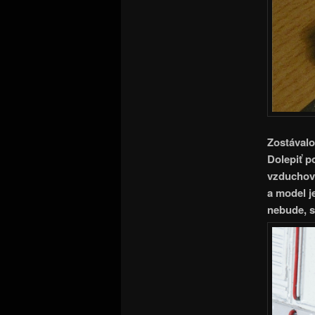
Zostávalo
Dolepiť p
vzduchové
a model j
nebude, s