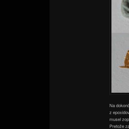
Na dokonče
z epoxidov
musel zop
Pretože zá