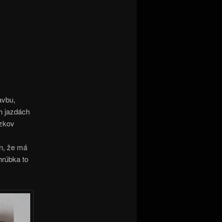
avbu,
ch jazdách
ozkov
en, že má
hrúbka to