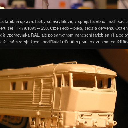
a farebná úprava. Farby sú akrylátové, v spreji. Farebnú modifikáci
áteru sérií T478.1093 – 230. Čiže šedo – biela, šedá a červená. Odti
dľa vzorkovníka RAL, ale po samotnom nanesení farieb sa líšia od t
Nuž, mám svoju špeci modifikáciu :D. Ako prvú vrstvu som použil šed