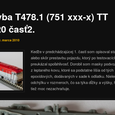
vba T478.1 (751 xxx-x) TT
0 časť2.
9. marca 2010
Keďže v predchádzajúcej 1. časti som opisoval st
alebo skôr prestavbu pojazdu, ktorý po testovací
preukázal spoľahlivosť. Dorobil som masky podv
z leptaného kovu, ktoré sa podstatne líšia od tých
epoxidových, dodávaných v sade k odliatku. Niel
odchýlku v rozmeroch, čo sa týka dĺžky a výšky, 
tiež moc nezachraňuje.