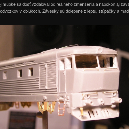
j hrúbke sa dosť vzďaľoval od reálneho zmenšenia a napokon aj zava
podvozkov v oblúkoch. Závesky sú dolepené z leptu, stúpačky a mad