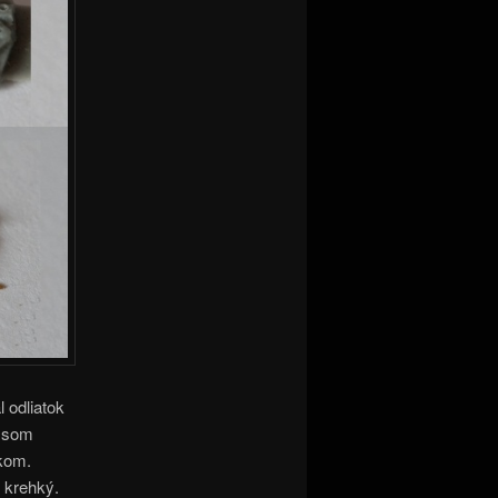
 odliatok
, som
kom.
 krehký.