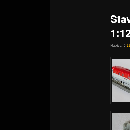
Sta
1:12
Napísané
2