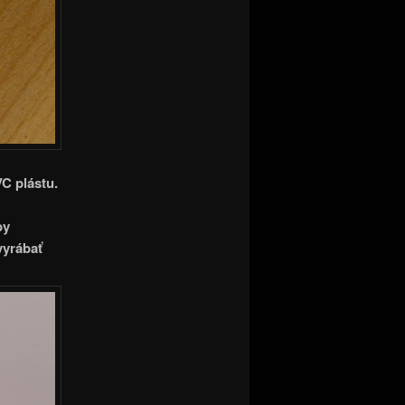
C plástu.
by
vyrábať