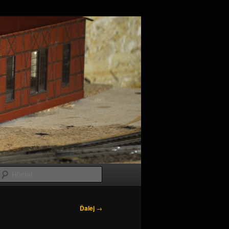
Hľadať
Ďalej
→