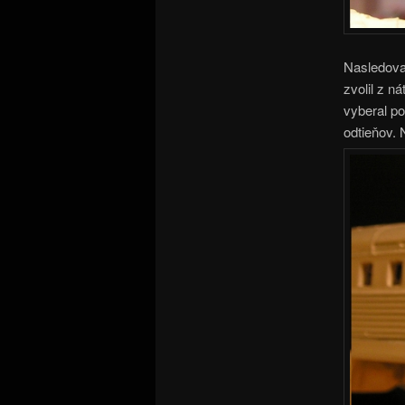
Nasledoval
zvolil z n
vyberal po
odtieňov. 