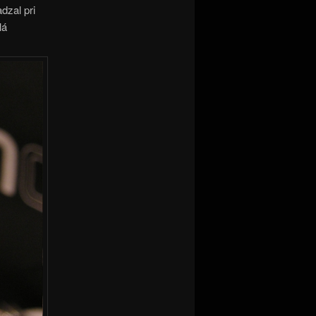
dzal pri
lá