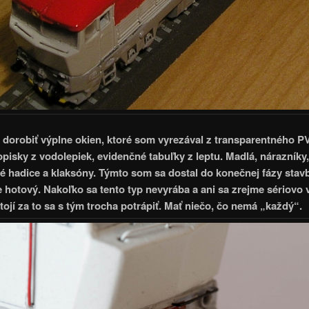
 dorobiť výplne okien, ktoré som vyrezával z transparentného PV
opisky z vodolepiek, evidenčné tabuľky z leptu. Madlá, nárazníky,
 hadice a klaksóny. Týmto som sa dostal do konečnej fázy stav
e hotový. Nakoľko sa tento typ nevyrába a ani sa zrejme sériovo 
tojí za to sa s tým trocha potrápiť. Mať niečo, čo nemá „každý“.