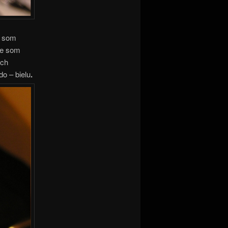
u som
ene som
ých
o – bielu
.