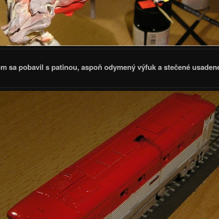
m sa pobavil s patinou, aspoň odymený výfuk a stečené usadené