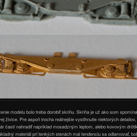
nie modelu bolo treba dorobiť skriňu. Skriňa je už ako som spomínal
ej živice. Pre aspoň trocha reálnejšie vystihnutie niektorých detailov
ár častí nahradiť napríklad mosadzným leptom, alebo kovovým drôti
kladný materiál pri tenkých stenách mal tendenciu sa odlamovať, bol